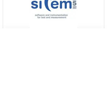
SITEM S.r.l.
Genova, GE
Dettagli
Ambiente Marino & Subacquea
🏢 Consorzio Tecnomar