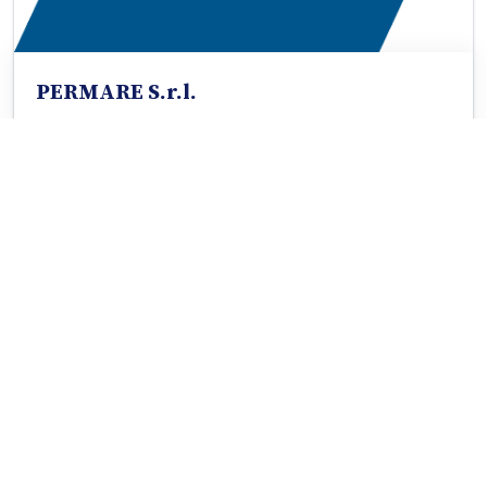
PERMARE S.r.l.
Sanremo, IM
Dettagli
Cantieristica & Riparazioni
🏢 Consorzio Tecnomar
S.I.CA.N. - SERVIZI INTEGRATI PER LA CANTIERISTICA NAVALE