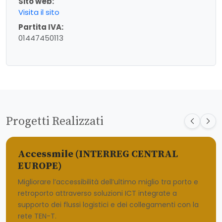
Sito web:
Visita il sito
Partita IVA:
01447450113
Progetti Realizzati
Accessmile (INTERREG CENTRAL
EUROPE)
Migliorare l’accessibilità dell’ultimo miglio tra porto e
retroporto attraverso soluzioni ICT integrate a
supporto dei flussi logistici e dei collegamenti con la
rete TEN-T.