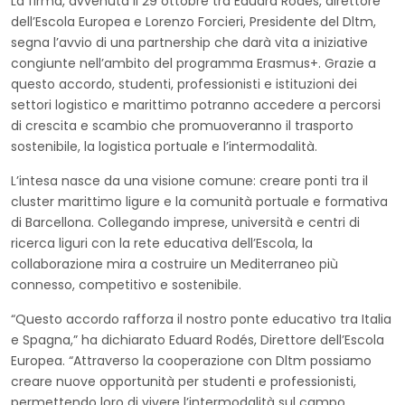
La firma, avvenuta il 29 ottobre tra Eduard Rodés, direttore
dell’Escola Europea e Lorenzo Forcieri, Presidente del Dltm,
segna l’avvio di una partnership che darà vita a iniziative
congiunte nell’ambito del programma Erasmus+. Grazie a
questo accordo, studenti, professionisti e istituzioni dei
settori logistico e marittimo potranno accedere a percorsi
di crescita e scambio che promuoveranno il trasporto
sostenibile, la logistica portuale e l’intermodalità.
L’intesa nasce da una visione comune: creare ponti tra il
cluster marittimo ligure e la comunità portuale e formativa
di Barcellona. Collegando imprese, università e centri di
ricerca liguri con la rete educativa dell’Escola, la
collaborazione mira a costruire un Mediterraneo più
connesso, competitivo e sostenibile.
“Questo accordo rafforza il nostro ponte educativo tra Italia
e Spagna,” ha dichiarato Eduard Rodés, Direttore dell’Escola
Europea. “Attraverso la cooperazione con Dltm possiamo
creare nuove opportunità per studenti e professionisti,
permettendo loro di vivere l’intermodalità sul campo,